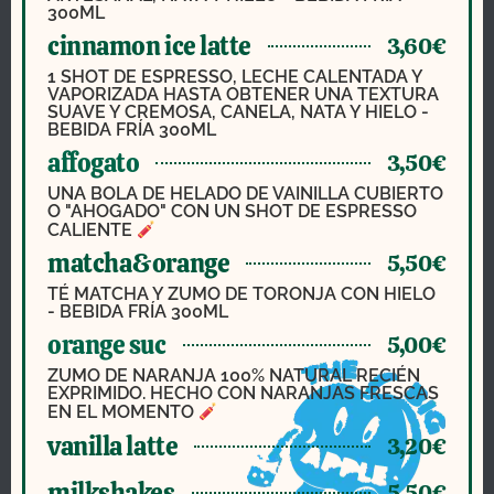
300ML
cinnamon ice latte
3,60€
1 SHOT DE ESPRESSO, LECHE CALENTADA Y
VAPORIZADA HASTA OBTENER UNA TEXTURA
SUAVE Y CREMOSA, CANELA, NATA Y HIELO -
BEBIDA FRÍA 300ML
affogato
3,50€
UNA BOLA DE HELADO DE VAINILLA CUBIERTO
O "AHOGADO" CON UN SHOT DE ESPRESSO
CALIENTE
matcha&orange
5,50€
TÉ MATCHA Y ZUMO DE TORONJA CON HIELO
- BEBIDA FRÍA 300ML
orange suc
5,00€
ZUMO DE NARANJA 100% NATURAL RECIÉN
EXPRIMIDO. HECHO CON NARANJAS FRESCAS
EN EL MOMENTO
vanilla latte
3,20€
milkshakes
5,50€