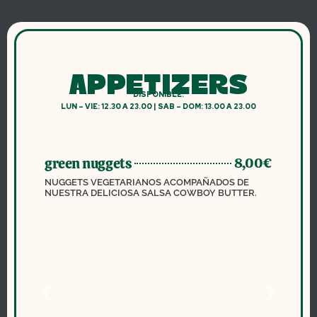
APPETIZERS
DISPONIBLE:
LUN – VIE: 12.30 A 23.00 | SAB – DOM: 13.00 A 23.00
green nuggets
k
0€
8,00€
NUGGETS VEGETARIANOS ACOMPAÑADOS DE
S
NUESTRA DELICIOSA SALSA COWBOY BUTTER.
A
C
C