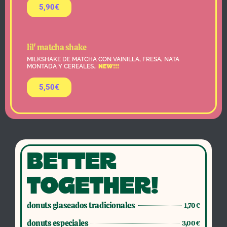
5,90€
lil' matcha shake
MILKSHAKE DE MATCHA CON VAINILLA, FRESA, NATA
MONTADA Y CEREALES..
NEW!!!
5,50€
BETTER
TOGETHER!
donuts glaseados tradicionales
1,70€
donuts especiales
3,00€