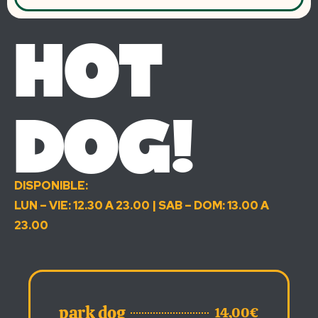
HOT
DOG!
DISPONIBLE:
LUN – VIE: 12.30 A 23.00 | SAB – DOM: 13.00 A
23.00
00€
park dog
14,00€