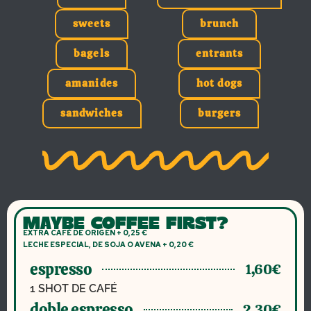
sweets
brunch
bagels
entrants
amanides
hot dogs
sandwiches
burgers
MAYBE COFFEE FIRST?
EXTRA CAFÉ DE ORIGEN + 0,25 €
LECHE ESPECIAL, DE SOJA O AVENA + 0,20 €
espresso
1,60€
1 SHOT DE CAFÉ
doble espresso
2,30€