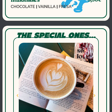
CHOCOLATE
|
VAINILLA
|
FRESA
THE SPECIAL ONES...