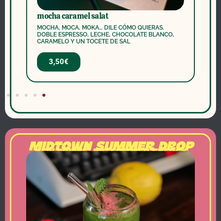
mocha caramel salat
or
MOCHA, MOCA, MOKA… DILE CÓMO QUIERAS.
REF
DOBLE ESPRESSO, LECHE, CHOCOLATE BLANCO,
VA
CARAMELO Y UN TOCETE DE SAL
NAT
3,50€
MIDTOWN SUMMER DROP
NEW DRINKS. BIG SUMMER ENERGY.