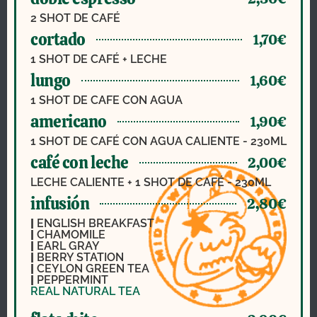
2 SHOT DE CAFÉ
cortado
1,70€
1 SHOT DE CAFÉ + LECHE
lungo
1,60€
1 SHOT DE CAFE CON AGUA
americano
1,90€
1 SHOT DE CAFÉ CON AGUA CALIENTE - 230ML
café con leche
2,00€
LECHE CALIENTE + 1 SHOT DE CAFÉ - 230ML
infusión
2,80€
|
ENGLISH BREAKFAST
|
CHAMOMILE
|
EARL GRAY
|
BERRY STATION
|
CEYLON GREEN TEA
|
PEPPERMINT
REAL NATURAL TEA