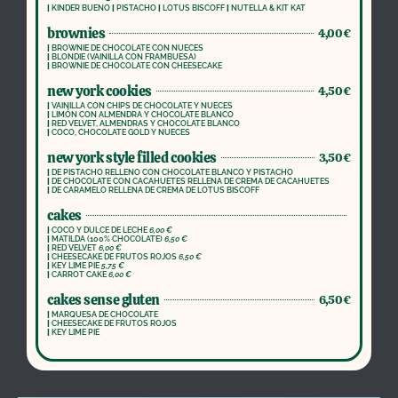
|
KINDER BUENO
|
PISTACHO
|
LOTUS BISCOFF
|
NUTELLA & KIT KAT
brownies
4,00€
|
BROWNIE DE CHOCOLATE CON NUECES
|
BLONDIE (VAINILLA CON FRAMBUESA)
|
BROWNIE DE CHOCOLATE CON CHEESECAKE
new york cookies
4,50€
|
VAINILLA CON CHIPS DE CHOCOLATE Y NUECES
|
LIMÓN CON ALMENDRA Y CHOCOLATE BLANCO
|
RED VELVET, ALMENDRAS Y CHOCOLATE BLANCO
|
COCO, CHOCOLATE GOLD Y NUECES
new york style filled cookies
3,50€
|
DE PISTACHO RELLENO CON CHOCOLATE BLANCO Y PISTACHO
|
DE CHOCOLATE CON CACAHUETES RELLENA DE CREMA DE CACAHUETES
|
DE CARAMELO RELLENA DE CREMA DE LOTUS BISCOFF
cakes
|
COCO Y DULCE DE LECHE
6,00 €
|
MATILDA (100% CHOCOLATE)
6,50 €
|
RED VELVET
6,00 €
|
CHEESECAKE DE FRUTOS ROJOS
6,50 €
|
KEY LIME PIE
5,75 €
|
CARROT CAKE
6,00 €
cakes sense gluten
6,50€
|
MARQUESA DE CHOCOLATE
|
CHEESECAKE DE FRUTOS ROJOS
|
KEY LIME PIE