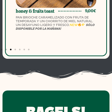
honey & fruits toast
a
0€
9,00€
PAN BRIOCHE CARAMELIZADO CON FRUTA DE
T
TEMPORADA Y UN CHORRITO DE MIEL NATURAL.
R
NO
UN DESAYUNO LIGERO Y FRESCO.
NEW
SÓLO
S
DISPONIBLE POR LA MAÑANA!